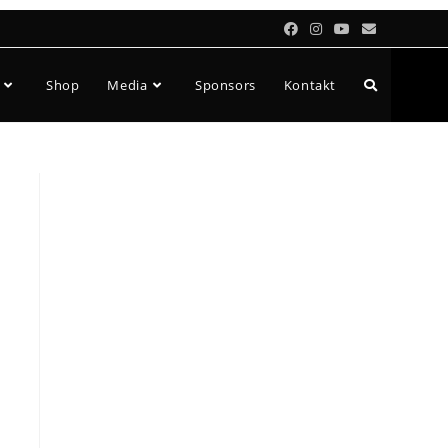
Toggle
Shop
Media
Sponsors
Kontakt
website
search